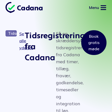
Menu
Tidsregistreringsapp
Tidsregistreringsapp
Få en
Se
Book
skræddersyet
alle
gratis
fra
tidsregistreringsapp
ydelser
møde
fra Cadana
Cadana
med timer,
tillæg,
fravær,
godkendelse,
timesedler
og
integration
til løn.