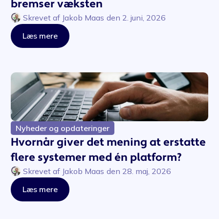
bremser væksten
Skrevet af
Jakob Maas
den
2. juni, 2026
Læs mere
Nyheder og opdateringer
Hvornår giver det mening at erstatte
flere systemer med én platform?
Skrevet af
Jakob Maas
den
28. maj, 2026
Læs mere