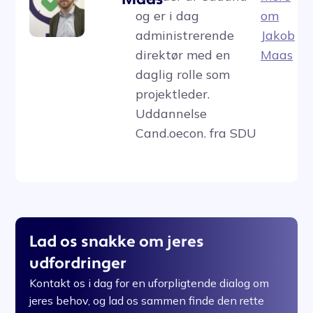
og er i dag
om
administrerende
Jakob
direktør med en
Maas
daglig rolle som
projektleder.
Uddannelse
Cand.oecon. fra SDU
Lad os snakke om jeres
udfordringer
Kontakt os i dag for en uforpligtende dialog om
jeres behov, og lad os sammen finde den rette