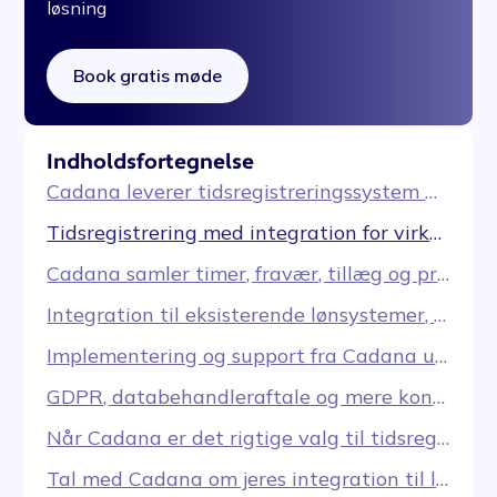
løsning
Book gratis møde
Indholdsfortegnelse
Cadana leverer tidsregistreringssystem med integration til løn og ERP
Tidsregistrering med integration for virksomheder, kommuner og driftstunge organisationer
Cadana samler timer, fravær, tillæg og projekter i ét integrationsflow
Integration til eksisterende lønsystemer, ERP og administrative værktøjer
Implementering og support fra Cadana uden dyre tredjepartskonsulenter
GDPR, databehandleraftale og mere kontrolleret håndtering af medarbejderdata
Når Cadana er det rigtige valg til tidsregistreringssystem integration
Tal med Cadana om jeres integration til løn og ERP