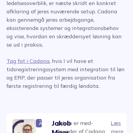
ledelsesoverblik, er næste skridt en konkret
afklaring af jeres nuværende setup. Cadana
kan gennemgå jeres arbejdsgange,
eksisterende systemer og integrationsbehov
og vise, hvordan en skræddersyet løsning kan
se ud i praksis.
Tag fat i Cadana
, hvis I vil have et
tidsregistreringssystem med integration til løn
og ERP, der passer til jeres organisation fra
første registrering til færdig løndata.
Jakob
Jakob er med-
Læs
Author
founder af Cadana
mere
Maas