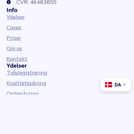
CVR: 46483855
Info
Ydelser
Cases
Priser
Om os
Kontakt
Ydelser
Tidsregistrering
Kvalitetssikring
DA
Ordrestyring
Workflow software
Artikler
Læs seneste artikler
Ekspertviden